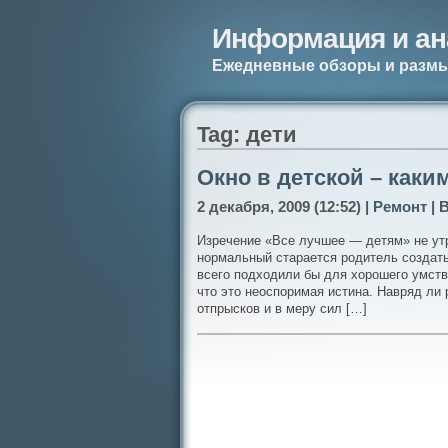
Информация и ан
Ежедневные обзоры и разм
Tag: дети
Окно в детской – каки
2 декабря, 2009 (12:52) |
Ремонт
| 
Изречение «Все лучшее — детям» не утр
нормальный старается родитель создать
всего подходили бы для хорошего умств
что это неоспоримая истина. Навряд ли
отпрысков и в меру сил […]