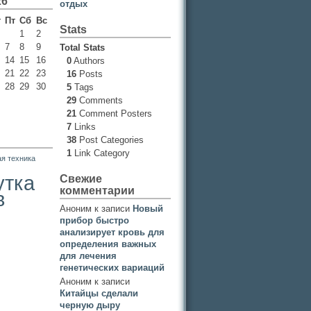
26
отдых
т
Пт
Сб
Вс
Stats
1
2
7
8
9
Total Stats
14
15
16
0
Authors
21
22
23
16
Posts
28
29
30
5
Tags
29
Comments
21
Comment Posters
7
Links
38
Post Categories
1
Link Category
я техника
утка
Свежие
комментарии
в
Аноним
к записи
Новый
прибор быстро
анализирует кровь для
определения важных
для лечения
генетических вариаций
Аноним
к записи
Китайцы сделали
черную дыру