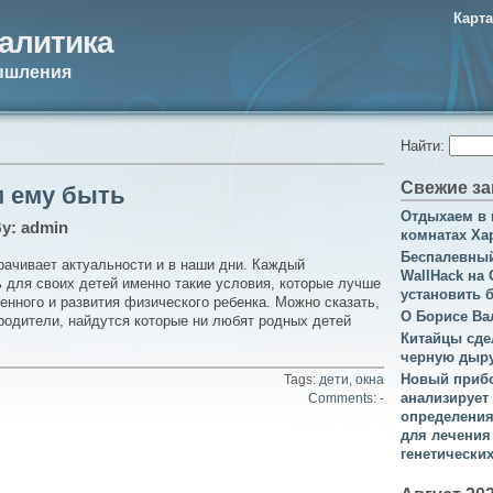
Карта
алитика
ышления
Найти:
Свежие за
м ему быть
Отдыхаем в 
By: admin
комнатах Ха
Беспалевный
ачивает актуальности и в наши дни. Каждый
WallHack на 
 для своих детей именно такие условия, которые лучше
установить 
енного и развития физического ребенка. Можно сказать,
О Борисе Ва
 родители, найдутся которые ни любят родных детей
Китайцы сде
черную дыр
Новый приб
Tags:
дети
,
окна
анализирует
Comments: -
определени
для лечения
генетически