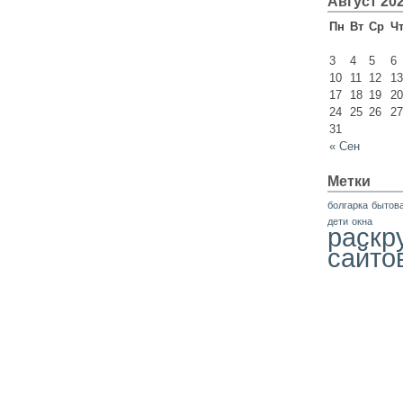
Август 20
Пн
Вт
Ср
Ч
3
4
5
6
10
11
12
13
17
18
19
20
24
25
26
27
31
« Сен
Метки
болгарка
бытова
дети
окна
раскр
сайто