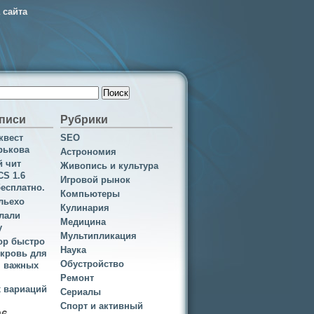
 сайта
писи
Рубрики
квест
SEO
рькова
Астрономия
 чит
Живопись и культура
CS 1.6
Игровой рынок
бесплатно.
Компьютеры
льехо
Кулинария
лали
Медицина
у
Мультипликация
ор быстро
Наука
 кровь для
Обустройство
я важных
Ремонт
х вариаций
Сериалы
Спорт и активный