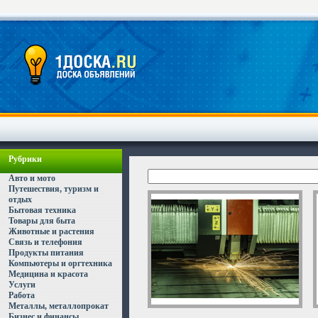
Рубрики
Авто и мото
Путешествия, туризм и
отдых
Бытовая техника
Товары для быта
Животные и растения
Связь и телефония
Продукты питания
Компьютеры и оргтехника
Медицина и красота
Услуги
Работа
Металлы, металлопрокат
Бизнес и финансы