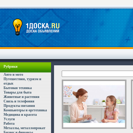
Рубрики
Авто и мото
Путешествия, туризм и
отдых
Бытовая техника
Товары для быта
Животные и растения
Связь и телефония
Продукты питания
Компьютеры и оргтехника
Медицина и красота
Услуги
Работа
Металлы, металлопрокат
Бизнес и финансы