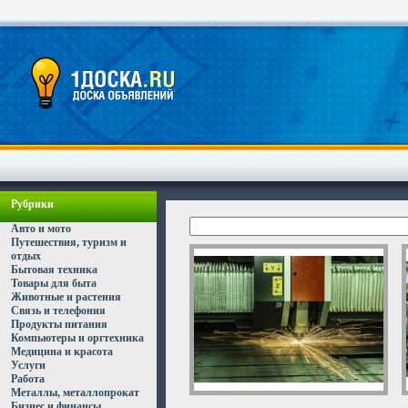
Рубрики
Авто и мото
Путешествия, туризм и
отдых
Бытовая техника
Товары для быта
Животные и растения
Связь и телефония
Продукты питания
Компьютеры и оргтехника
Медицина и красота
Услуги
Работа
Металлы, металлопрокат
Бизнес и финансы